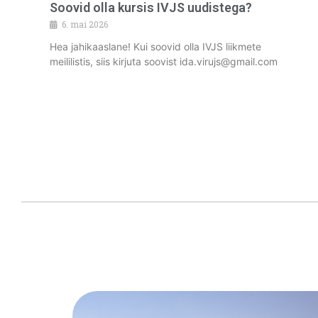
Soovid olla kursis IVJS uudistega?
6. mai 2026
Hea jahikaaslane! Kui soovid olla IVJS liikmete
meililistis, siis kirjuta soovist ida.virujs@gmail.com