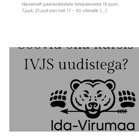
täpsemalt paarisnädalate teisipäevadel (9.juuni,
7.juuli, 21.juuli jne) kell 17 – 20 võimalik […]