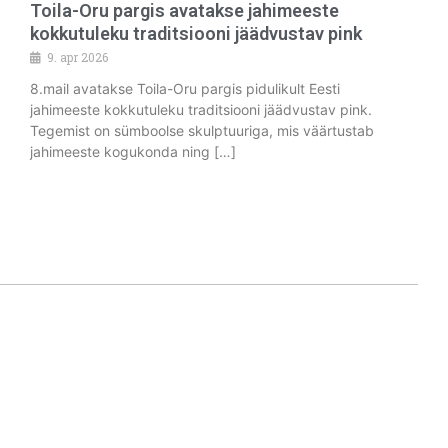
Toila-Oru pargis avatakse jahimeeste
kokkutuleku traditsiooni jäädvustav pink
9. apr 2026
8.mail avatakse Toila-Oru pargis pidulikult Eesti
jahimeeste kokkutuleku traditsiooni jäädvustav pink.
Tegemist on sümboolse skulptuuriga, mis väärtustab
jahimeeste kogukonda ning […]