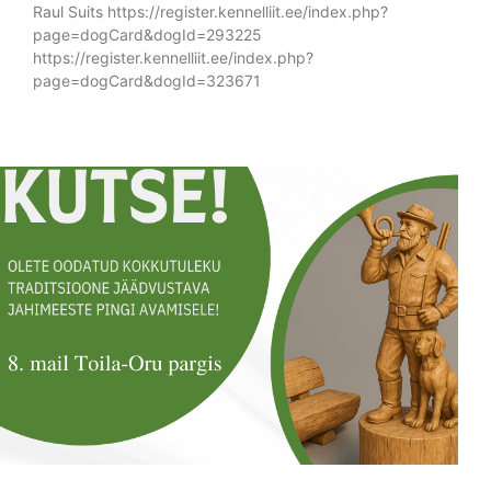
Raul Suits https://register.kennelliit.ee/index.php?
page=dogCard&dogId=293225
https://register.kennelliit.ee/index.php?
page=dogCard&dogId=323671