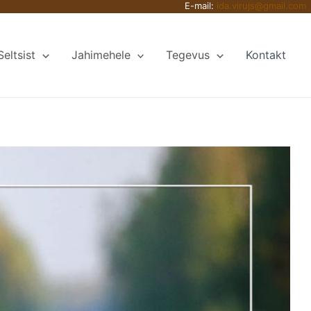
E-mail:
ida.virujs@gmail.com
Seltsist
Jahimehele
Tegevus
Kontakt