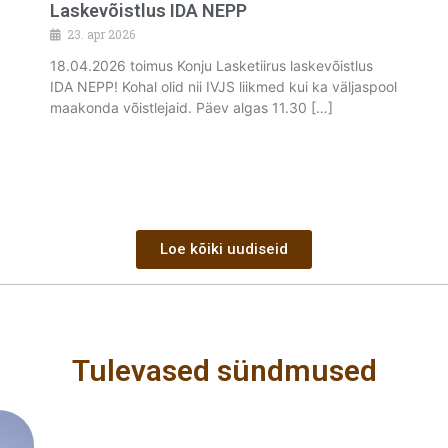
Laskevõistlus IDA NEPP
23. apr 2026
18.04.2026 toimus Konju Lasketiirus laskevõistlus
IDA NEPP! Kohal olid nii IVJS liikmed kui ka väljaspool
maakonda võistlejaid. Päev algas 11.30 […]
Loe kõiki uudiseid
Tulevased sündmused