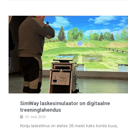
SimWay laskesimulaator on digitaalne
treeninglahendus
30. mai 2026
Konju lasketiirus on alates 26.maist kaks korda kuus,