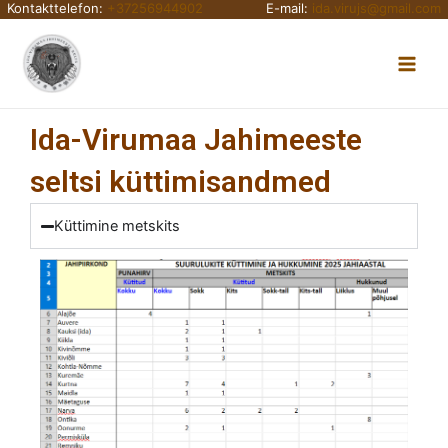
Kontakttelefon:
+37256944902
E-mail:
ida.virujs@gmail.com
Skip
Main
to
content
Men
Ida-Virumaa Jahimeeste
seltsi küttimisandmed
Küttimine metskits