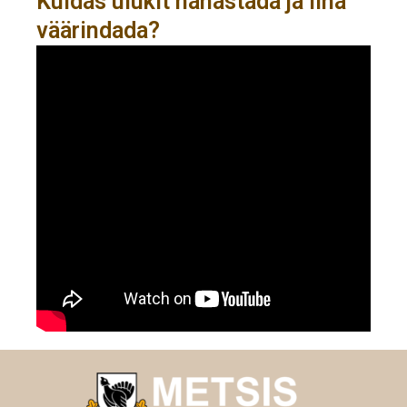
Kuidas ulukit nahastada ja liha
väärindada?