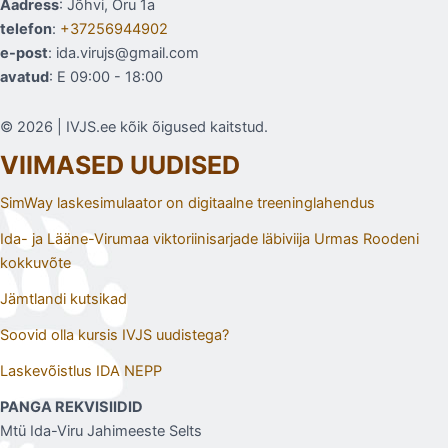
Aadress
: Jõhvi, Oru 1a
telefon
:
+37256944902
e-post
: ida.virujs@gmail.com
avatud
: E 09:00 - 18:00
© 2026 | IVJS.ee kõik õigused kaitstud.
VIIMASED UUDISED
SimWay laskesimulaator on digitaalne treeninglahendus
Ida- ja Lääne-Virumaa viktoriinisarjade läbiviija Urmas Roodeni
kokkuvõte
Jämtlandi kutsikad
Soovid olla kursis IVJS uudistega?
Laskevõistlus IDA NEPP
PANGA REKVISIIDID
Mtü Ida-Viru Jahimeeste Selts