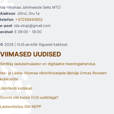
Ida-Virumaa Jahimeeste Selts MTÜ
Aadress
: Jõhvi, Oru 1a
telefon
:
+37256944902
e-post
: ida.virujs@gmail.com
avatud
: E 09:00 - 18:00
© 2026 | IVJS.ee kõik õigused kaitstud.
VIIMASED UUDISED
SimWay laskesimulaator on digitaalne treeninglahendus
Ida- ja Lääne-Virumaa viktoriinisarjade läbiviija Urmas Roodeni
kokkuvõte
Jämtlandi kutsikad
Soovid olla kursis IVJS uudistega?
Laskevõistlus IDA NEPP