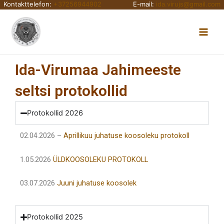
Kontakttelefon:
+37256944902
E-mail:
ida.virujs@gmail.com
Skip
Main
to
content
Men
Ida-Virumaa Jahimeeste
seltsi protokollid
Protokollid 2026
02.04.2026 –
Aprillikuu juhatuse koosoleku protokoll
1.05.2026
ÜLDKOOSOLEKU PROTOKOLL
03.07.2026
Juuni juhatuse koosolek
Protokollid 2025