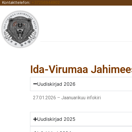
Kontakttelefon:
+37256944902
Skip
to
content
Ida-Virumaa Jahimeest
Uudiskirjad 2026
27.01.2026 – Jaanuarikuu infokiri
Uudiskirjad 2025