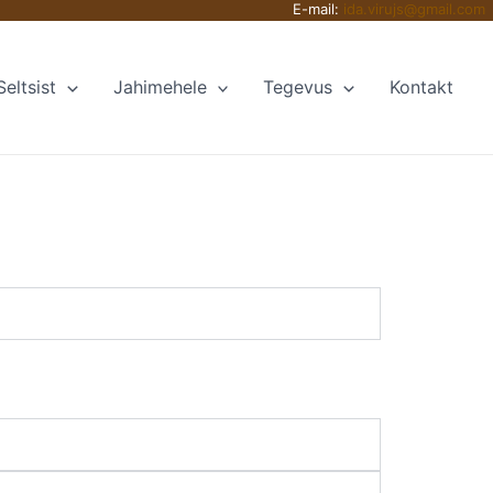
E-mail:
ida.virujs@gmail.com
Seltsist
Jahimehele
Tegevus
Kontakt