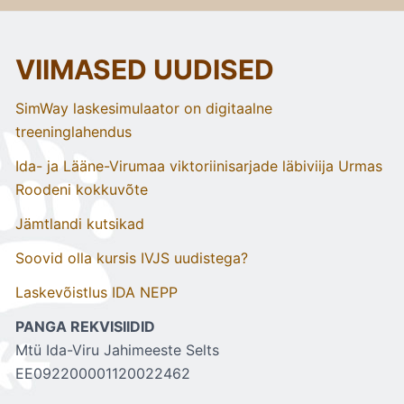
VIIMASED UUDISED
SimWay laskesimulaator on digitaalne
treeninglahendus
Ida- ja Lääne-Virumaa viktoriinisarjade läbiviija Urmas
Roodeni kokkuvõte
Jämtlandi kutsikad
Soovid olla kursis IVJS uudistega?
Laskevõistlus IDA NEPP
PANGA REKVISIIDID
Mtü Ida-Viru Jahimeeste Selts
EE092200001120022462