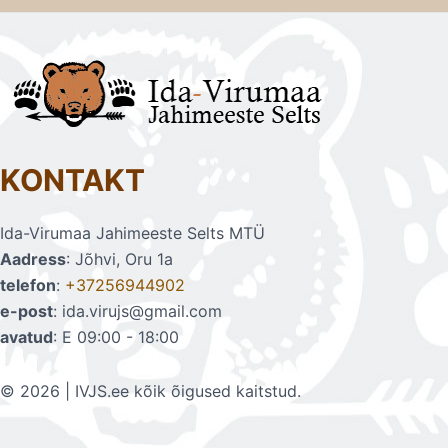
KONTAKT
Ida-Virumaa Jahimeeste Selts MTÜ
Aadress
: Jõhvi, Oru 1a
telefon
:
+37256944902
e-post
: ida.virujs@gmail.com
avatud
: E 09:00 - 18:00
© 2026 | IVJS.ee kõik õigused kaitstud.