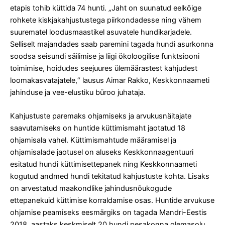
etapis tohib küttida 74 hunti. „Jaht on suunatud eelkõige
rohkete kiskjakahjustustega piirkondadesse ning vähem
suurematel loodusmaastikel asuvatele hundikarjadele.
Selliselt majandades saab paremini tagada hundi asurkonna
soodsa seisundi säilimise ja liigi ökoloogilise funktsiooni
toimimise, hoidudes seejuures ülemäärastest kahjudest
loomakasvatajatele,“ lausus Aimar Rakko, Keskkonnaameti
jahinduse ja vee-elustiku büroo juhataja.
Kahjustuste paremaks ohjamiseks ja arvukusnäitajate
saavutamiseks on huntide küttimismaht jaotatud 18
ohjamisala vahel. Küttimismahtude määramisel ja
ohjamisalade jaotusel on aluseks Keskkonnaagentuuri
esitatud hundi küttimisettepanek ning Keskkonnaameti
kogutud andmed hundi tekitatud kahjustuste kohta. Lisaks
on arvestatud maakondlike jahindusnõukogude
ettepanekuid küttimise korraldamise osas. Huntide arvukuse
ohjamise peamiseks eesmärgiks on tagada Mandri-Eestis
2018. aastaks keskmiselt 20 hundi pesakonna olemasolu