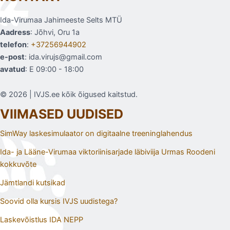
Ida-Virumaa Jahimeeste Selts MTÜ
Aadress
: Jõhvi, Oru 1a
telefon
:
+37256944902
e-post
: ida.virujs@gmail.com
avatud
: E 09:00 - 18:00
© 2026 | IVJS.ee kõik õigused kaitstud.
VIIMASED UUDISED
SimWay laskesimulaator on digitaalne treeninglahendus
Ida- ja Lääne-Virumaa viktoriinisarjade läbiviija Urmas Roodeni
kokkuvõte
Jämtlandi kutsikad
Soovid olla kursis IVJS uudistega?
Laskevõistlus IDA NEPP