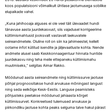
koos populatsiooni võimalikult ühtlase jaotumusega sobilike
elupaikade vahel.
„Kuna jahihooaja alguses ei ole veel täit ülevaadet hundi
tänavuse aasta juurdekasvust, siis vajadusel korrigeerime
küttimismahtusid jooksvalt vastavalt laekuvatele
seireandmetele. Oluline roll on siin ka jahimeestel, kellelt
ootame infot kütitud isendite ja jäljevaatluste kohta. Nende
andmete alusel saab Keskkonnaagentuur hinnata huntide
juurdekasvu ning teha meile ettepaneku küttimismahu
muutmiseks,“ selgitas Aimar Rakko.
Möödunud aasta seireandmete ning küttimissurve jaotuse
põhjal prognoositakse hundi arvukuse mõningast langust
ning seda eelkõige Kesk-Eestis. Languse peamisteks
põhjusteks peetakse möödunud jahiaasta kõrget
küttimissurvet. Konkreetsed tulemused arvukuse ja
piirkondliku jaotuse kohta peaks selguma talve hakul pärast