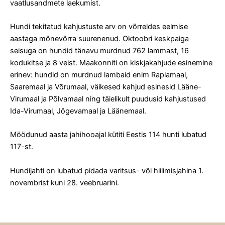
vaatlusandmete laekumist.
Hundi tekitatud kahjustuste arv on võrreldes eelmise
aastaga mõnevõrra suurenenud. Oktoobri keskpaiga
seisuga on hundid tänavu murdnud 762 lammast, 16
kodukitse ja 8 veist. Maakonniti on kiskjakahjude esinemine
erinev: hundid on murdnud lambaid enim Raplamaal,
Saaremaal ja Võrumaal, väikesed kahjud esinesid Lääne-
Virumaal ja Põlvamaal ning täielikult puudusid kahjustused
Ida-Virumaal, Jõgevamaal ja Läänemaal.
Möödunud aasta jahihooajal kütiti Eestis 114 hunti lubatud
117-st.
Hundijahti on lubatud pidada varitsus- või hiilimisjahina 1.
novembrist kuni 28. veebruarini.