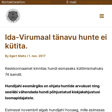
Kontakttelefon:
+37256944902
E-mail:
ida.virujs@gmail.com
Skip
Main
to
content
Men
Ida-Virumaal tänavu hunte ei
kütita.
By
Egert Malts
/
1. nov. 2017
Keskkonnaamet kinnitas hundi esmaseks küttimismahuks
74 isendit.
Hundijahi eesmärgiks on ohjata huntide arvukust ning
seeläbi vähendada hundi põhjustatud kiskjakahjustusi
loomapidajatele.
Esimesel novembril algab hundijahi hooaeg, mille esimeses