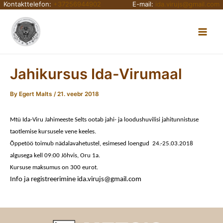
Kontakttelefon:
+37256944902
E-mail:
ida.virujs@gmail.com
Skip
Main
to
content
Men
Jahikursus Ida-Virumaal
By
Egert Malts
/
21. veebr 2018
Mtü Ida-Viru Jahimeeste Selts ootab jahi- ja loodushuvilisi jahitunnistuse
taotlemise kursusele vene keeles.
Õppetöö toimub nädalavahetustel, esimesed loengud
24.-25.03.2018
algusega kell 09:00 Jõhvis, Oru 1a.
Kursuse maksumus on 300 eurot.
Info ja registreerimine
ida.virujs@gmail.com