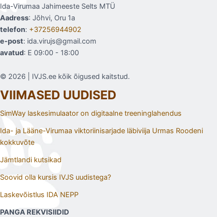
Ida-Virumaa Jahimeeste Selts MTÜ
Aadress
: Jõhvi, Oru 1a
telefon
:
+37256944902
e-post
: ida.virujs@gmail.com
avatud
: E 09:00 - 18:00
© 2026 | IVJS.ee kõik õigused kaitstud.
VIIMASED UUDISED
SimWay laskesimulaator on digitaalne treeninglahendus
Ida- ja Lääne-Virumaa viktoriinisarjade läbiviija Urmas Roodeni
kokkuvõte
Jämtlandi kutsikad
Soovid olla kursis IVJS uudistega?
Laskevõistlus IDA NEPP
PANGA REKVISIIDID