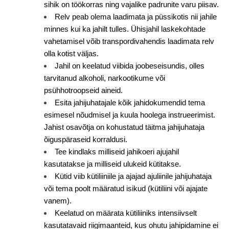
sihik on töökorras ning vajalike padrunite varu piisav.
Relv peab olema laadimata ja püssikotis nii jahile
minnes kui ka jahilt tulles. Ühisjahil laskekohtade
vahetamisel võib transpordivahendis laadimata relv
olla kotist väljas.
Jahil on keelatud viibida joobeseisundis, olles
tarvitanud alkoholi, narkootikume või
psühhotroopseid aineid.
Esita jahijuhatajale kõik jahidokumendid tema
esimesel nõudmisel ja kuula hoolega instrueerimist.
Jahist osavõtja on kohustatud täitma jahijuhataja
õiguspäraseid korraldusi.
Tee kindlaks milliseid jahikoeri ajujahil
kasutatakse ja milliseid ulukeid kütitakse.
Kütid viib kütiliiniile ja ajajad ajuliinile jahijuhataja
või tema poolt määratud isikud (kütiliini või ajajate
vanem).
Keelatud on määrata kütiliiniks intensiivselt
kasutatavaid riigimaanteid, kus ohutu jahipidamine ei