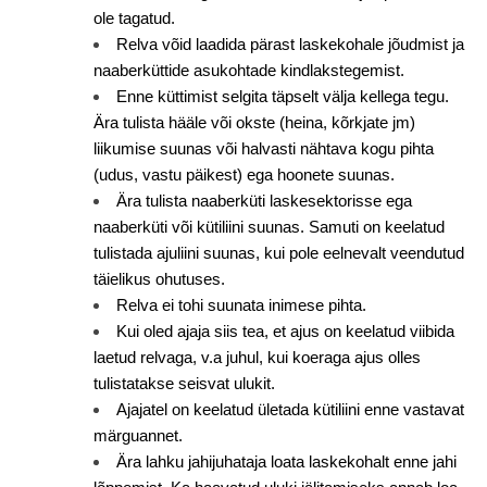
ole tagatud.
Relva võid laadida pärast laskekohale jõudmist ja
naaberküttide asukohtade kindlakstegemist.
Enne küttimist selgita täpselt välja kellega tegu.
Ära tulista hääle või okste (heina, kõrkjate jm)
liikumise suunas või halvasti nähtava kogu pihta
(udus, vastu päikest) ega hoonete suunas.
Ära tulista naaberküti laskesektorisse ega
naaberküti või kütiliini suunas. Samuti on keelatud
tulistada ajuliini suunas, kui pole eelnevalt veendutud
täielikus ohutuses.
Relva ei tohi suunata inimese pihta.
Kui oled ajaja siis tea, et ajus on keelatud viibida
laetud relvaga, v.a juhul, kui koeraga ajus olles
tulistatakse seisvat ulukit.
Ajajatel on keelatud ületada kütiliini enne vastavat
märguannet.
Ära lahku jahijuhataja loata laskekohalt enne jahi