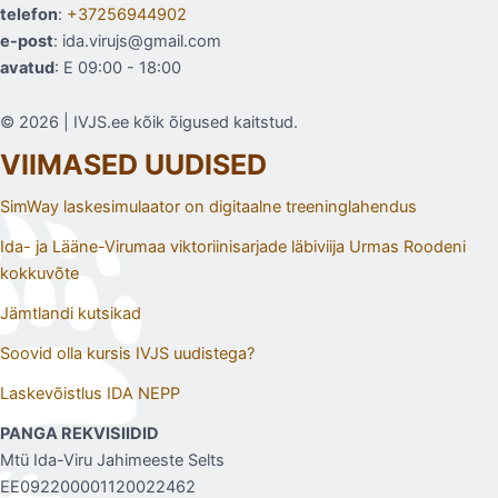
telefon
:
+37256944902
e-post
: ida.virujs@gmail.com
avatud
: E 09:00 - 18:00
© 2026 | IVJS.ee kõik õigused kaitstud.
VIIMASED UUDISED
SimWay laskesimulaator on digitaalne treeninglahendus
Ida- ja Lääne-Virumaa viktoriinisarjade läbiviija Urmas Roodeni
kokkuvõte
Jämtlandi kutsikad
Soovid olla kursis IVJS uudistega?
Laskevõistlus IDA NEPP
PANGA REKVISIIDID
Mtü Ida-Viru Jahimeeste Selts
EE092200001120022462