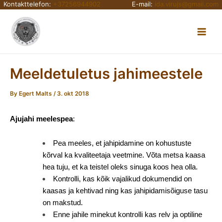
Kontakttelefon:
+37256944902
E-mail:
ida.virujs@gmail.com
Skip
Main
to
content
Men
Meeldetuletus jahimeestele
By
Egert Malts
/
3. okt 2018
Ajujahi meelespea
:
Pea meeles, et jahipidamine on kohustuste
kõrval ka kvaliteetaja veetmine. Võta metsa kaasa
hea tuju, et ka teistel oleks sinuga koos hea olla.
Kontrolli, kas kõik vajalikud dokumendid on
kaasas ja kehtivad ning kas jahipidamisõiguse tasu
on makstud.
Enne jahile minekut kontrolli kas relv ja optiline