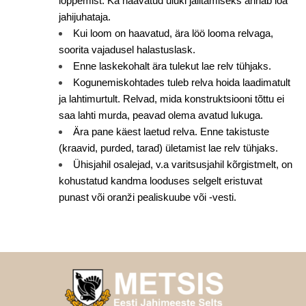
lõppemist. Ka haavatud uluki jälitamiseks annab loa
jahijuhataja.
Kui loom on haavatud, ära löö looma relvaga,
soorita vajadusel halastuslask.
Enne laskekohalt ära tulekut lae relv tühjaks.
Kogunemiskohtades tuleb relva hoida laadimatult
ja lahtimurtult. Relvad, mida konstruktsiooni tõttu ei
saa lahti murda, peavad olema avatud lukuga.
Ära pane käest laetud relva. Enne takistuste
(kraavid, purded, tarad) ületamist lae relv tühjaks.
Ühisjahil osalejad, v.a varitsusjahil kõrgistmelt, on
kohustatud kandma looduses selgelt eristuvat
punast või oranži pealiskuube või -vesti.