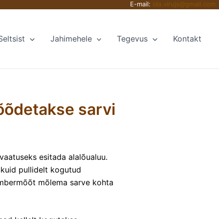
E-mail:
ida.virujs@gmail.com
Seltsist
Jahimehele
Tegevus
Kontakt
õõdetakse sarvi
vaatuseks esitada alalõualuu.
kuid pullidelt kogutud
e ümbermõõt mõlema sarve kohta