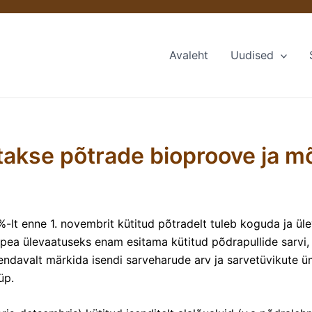
Avaleht
Uudised
akse põtrade bioproove ja m
lt enne 1. novembrit kütitud põtradelt tuleb koguda ja üle
i pea ülevaatuseks enam esitama kütitud põdrapullide sarvi, 
äiendavalt märkida isendi sarveharude arv ja sarvetüvikut
üp.