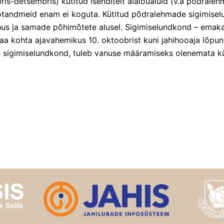
is-detsembris) kütitud isenditelt alalõualuid (v.a põdraleh
õtandmeid enam ei koguta. Kütitud põdralehmade sigimise
s ja samade põhimõtete alusel. Sigimiselundkond – emak
a kohta ajavahemikus 10. oktoobrist kuni jahihooaja lõpuni 
 sigimiselundkond, tuleb vanuse määramiseks olenemata küt