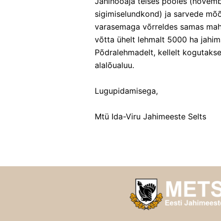
Jahihooaja teises pooles (novembr
sigimiselundkond) ja sarvede mõ
varasemaga võrreldes samas mahu
võtta ühelt lehmalt 5000 ha jahima
Põdralehmadelt, kellelt kogutakse
alalõualuu.
Lugupidamisega,
Mtü Ida-Viru Jahimeeste Selts