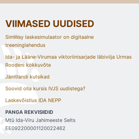
VIIMASED UUDISED
SimWay laskesimulaator on digitaalne
treeninglahendus
Ida- ja Lääne-Virumaa viktoriinisarjade läbiviija Urmas
Roodeni kokkuvõte
Jämtlandi kutsikad
Soovid olla kursis IVJS uudistega?
Laskevõistlus IDA NEPP
PANGA REKVISIIDID
Mtü Ida-Viru Jahimeeste Selts
EE092200001120022462