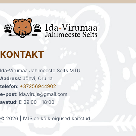
KONTAKT
Ida-Virumaa Jahimeeste Selts MTÜ
Aadress
: Jõhvi, Oru 1a
telefon
:
+37256944902
e-post
: ida.virujs@gmail.com
avatud
: E 09:00 - 18:00
© 2026 | IVJS.ee kõik õigused kaitstud.