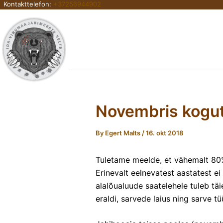
Kontakttelefon:
+37256944902
Skip
to
content
Novembris kogut
By
Egert Malts
/
16. okt 2018
Tuletame meelde, et vähemalt 80%-
Erinevalt eelnevatest aastatest e
alalõualuude saatelehele tuleb t
eraldi, sarvede laius ning sarve tü