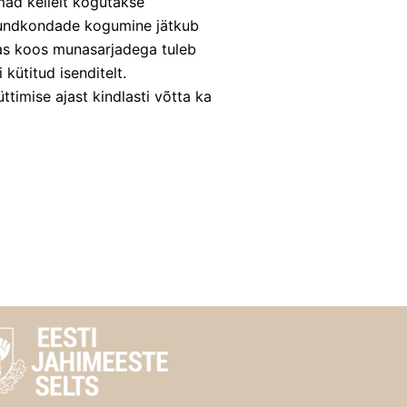
mad kellelt kogutakse
lundkondade kogumine jätkub
as koos munasarjadega tuleb
kütitud isenditelt.
timise ajast kindlasti võtta ka