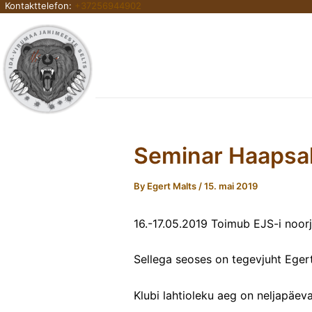
Kontakttelefon:
+37256944902
Skip
to
content
Seminar Haapsa
By
Egert Malts
/
15. mai 2019
16.-17.05.2019 Toimub EJS-i noorj
Sellega seoses on tegevjuht Egert
Klubi lahtioleku aeg on neljapäeva