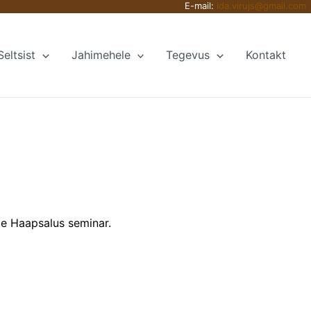
E-mail:
ida.virujs@gmail.com
Seltsist
Jahimehele
Tegevus
Kontakt
ele Haapsalus seminar.