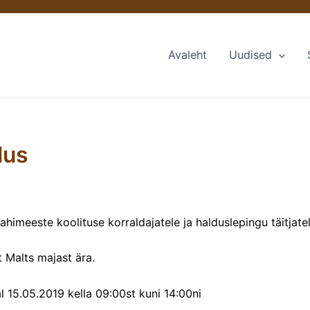
Avaleht
Uudised
lus
ahimeeste koolituse korraldajatele ja halduslepingu täitjat
 Malts majast ära.
l 15.05.2019 kella 09:00st kuni 14:00ni