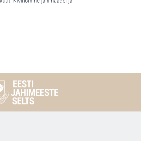
kütiti Kivinõmme jahimaadel ja