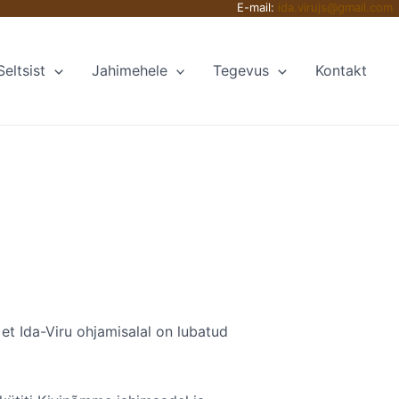
E-mail:
ida.virujs@gmail.com
Seltsist
Jahimehele
Tegevus
Kontakt
t Ida-Viru ohjamisalal on lubatud