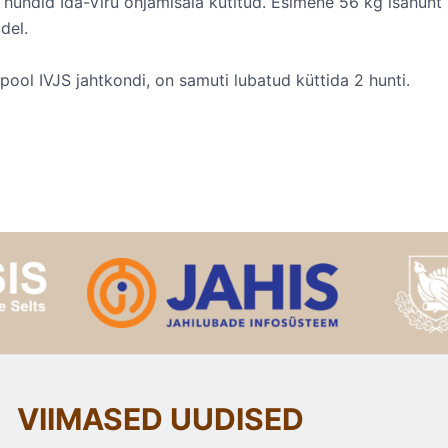
hundid Ida-Viru ohjamisala kütitud. Esimene 56 kg isahunt 
del.
 pool IVJS jahtkondi, on samuti lubatud küttida 2 hunti.
VIIMASED UUDISED