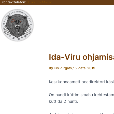
Kontakttelefon:
+37256944902
Skip
to
content
Ida-Viru ohjamisa
By
Liis Purgats
/
5. dets. 2019
Keskkonnaameti peadirektori käskki
On hundi küttimismahu kehtestami
küttida 2 hunti.