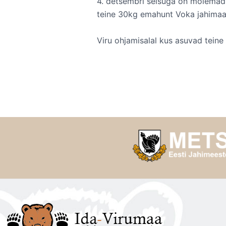
4. detsembri seisuga on mõlemad 
teine 30kg emahunt Voka jahimaa
Viru ohjamisalal kus asuvad teine