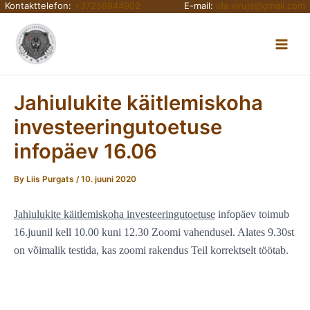
Kontakttelefon:
+37256944902
E-mail:
ida.virujs@gmail.com
Skip
Main
to
content
Men
Jahiulukite käitlemiskoha
investeeringutoetuse
infopäev 16.06
By
Liis Purgats
/
10. juuni 2020
Jahiulukite käitlemiskoha investeeringutoetuse
infopäev toimub
16.juunil kell 10.00 kuni 12.30 Zoomi vahendusel. Alates 9.30st
on võimalik testida, kas zoomi rakendus Teil korrektselt töötab.