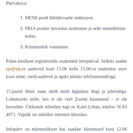
Päevakava:
MEMi poolt lühiülevaade määrusest.
PRIA poolne tutvustus taotlemise ja selle menetlemise
kohta.
Küsimustele vastamine.
Palun kindlasti registreerida osalemine infopäeval. Selleks saatke
ejs@ejs.ee
aadressil kuni 15.06 kella 15.00-ni osalemise soov
koos nime, meili-aadressi ja igaks juhuks telefoninumbriga.
15.juunil õhtul saate meilt meili ligipääsu lingi ja juhendiga.
Lohutuseks neile, kes ei ole veel Zoomi kasutanud – ei ole
keeruline. Ülekande tehniline tugi on Karri Urban, telefon 56 83
4971. Vajalik on stabiilne interneti ühendus.
Infopäev on tulemuslikum kui saadate küsimused kuni 12.06