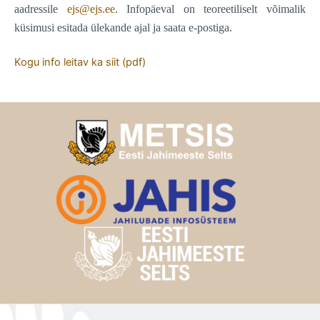
aadressile
ejs@ejs.ee
. Infopäeval on teoreetiliselt võimalik
küsimusi esitada ülekande ajal ja saata e-postiga.
Kogu info leitav ka siit (pdf)