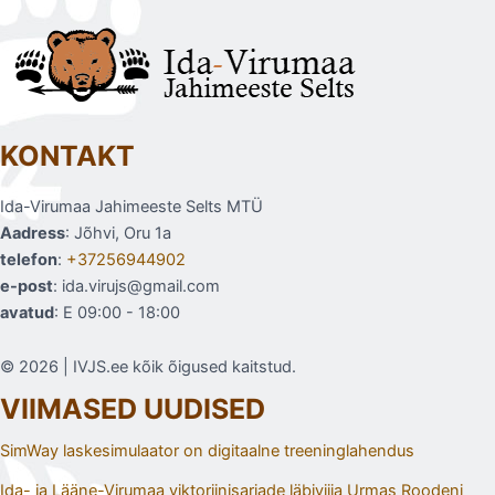
KONTAKT
Ida-Virumaa Jahimeeste Selts MTÜ
Aadress
: Jõhvi, Oru 1a
telefon
:
+37256944902
e-post
: ida.virujs@gmail.com
avatud
: E 09:00 - 18:00
© 2026 | IVJS.ee kõik õigused kaitstud.
VIIMASED UUDISED
SimWay laskesimulaator on digitaalne treeninglahendus
Ida- ja Lääne-Virumaa viktoriinisarjade läbiviija Urmas Roodeni