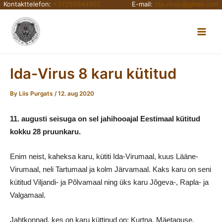
Kontakttelefon:
+37256944902
E-mail:
ida.virujs@gmail.com
Skip
Main
to
content
Men
Ida-Virus 8 karu kütitud
By
Liis Purgats
/
12. aug 2020
11. augusti seisuga on sel jahihooajal
Eestimaal
kütitud
kokku 28 pruunkaru.
Enim neist, kaheksa karu, kütiti Ida-Virumaal, kuus Lääne-
Virumaal, neli Tartumaal ja kolm Järvamaal. Kaks karu on seni
kütitud Viljandi- ja Põlvamaal ning üks karu Jõgeva-, Rapla- ja
Valgamaal.
Jahtkonnad, kes on karu küttinud on: Kurtna, Mäetaguse,