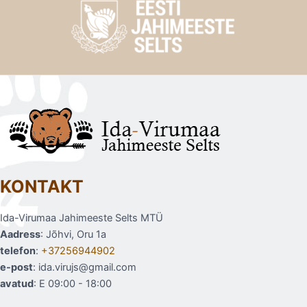
KONTAKT
Ida-Virumaa Jahimeeste Selts MTÜ
Aadress
: Jõhvi, Oru 1a
telefon
:
+37256944902
e-post
: ida.virujs@gmail.com
avatud
: E 09:00 - 18:00