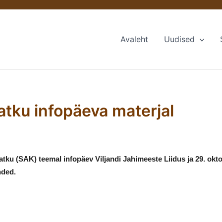
Avaleht
Uudised
atku infopäeva materjal
atku (SAK) teemal infopäev Viljandi Jahimeeste Liidus ja 29. okt
nded.