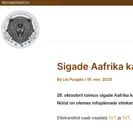
Kontakttelefon:
+37256944902
Skip
to
content
Sigade Aafrika k
By
Liis Purgats
/
19. nov. 2020
28. oktoobril toimus sigade Aafrika k
Nüüd on olemas infopäevade etteka
Ettekandeid saab vaadata
SIIT
ja
SIIT
.