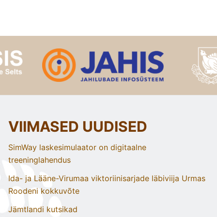
VIIMASED UUDISED
SimWay laskesimulaator on digitaalne
treeninglahendus
Ida- ja Lääne-Virumaa viktoriinisarjade läbiviija Urmas
Roodeni kokkuvõte
Jämtlandi kutsikad