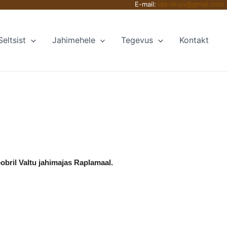
E-mail:
ida.virujs@gmail.com
Seltsist
Jahimehele
Tegevus
Kontakt
oobril Valtu jahimajas Raplamaal.