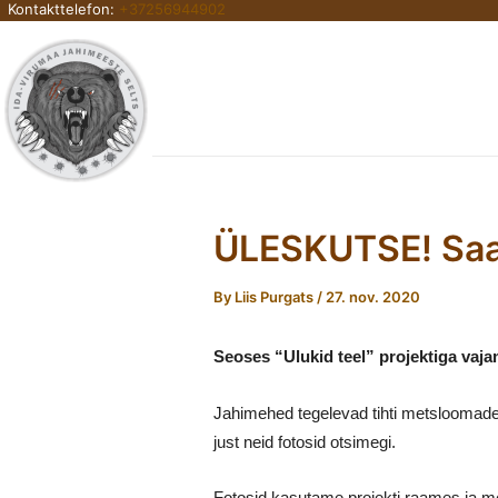
Kontakttelefon:
+37256944902
Skip
to
content
ÜLESKUTSE! Saad
By
Liis Purgats
/
27. nov. 2020
Seoses “Ulukid teel” projektiga vaja
Jahimehed tegelevad tihti metsloomadeg
just neid fotosid otsimegi.
Fotosid kasutame projekti raames ja 