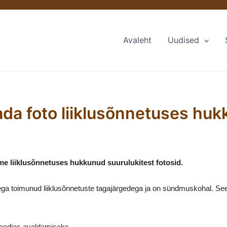
Avaleht
Uudised
a foto liiklusõnnetuses hukk
me liiklusõnnetuses hukkunud suurulukitest fotosid.
a toimunud liiklusõnnetuste tagajärgedega ja on sündmuskohal. Seetõ
meedias avaldamiseks.