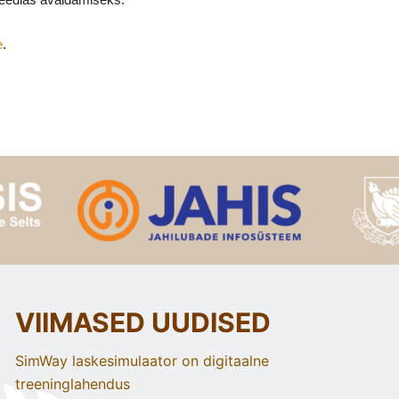
e
.
VIIMASED UUDISED
SimWay laskesimulaator on digitaalne
treeninglahendus