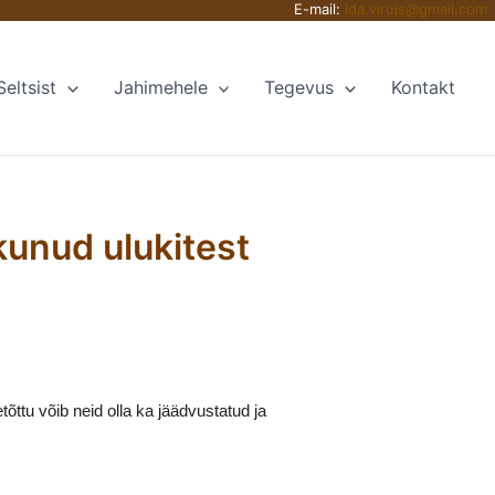
E-mail:
ida.virujs@gmail.com
Seltsist
Jahimehele
Tegevus
Kontakt
unud ulukitest
ttu võib neid olla ka jäädvustatud ja