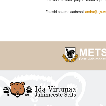
Fotosid ootame aadressil
andra@ejs.e