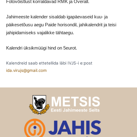
Fotovõistlust korraldavad RMK ja Overall.
Jahimeeste kalender sisaldab igapäevaseid kuu- ja
päikesetõusu aegu Paide horisondil, jahikalendrit ja teisi
jahipidamiseks vajalikke tähtaegu.
Kalendri üksikmüügi hind on 5eurot.
Kalendreid saab ettetellida läbi IVJS-i e:post
ida.virujs@gmail.com