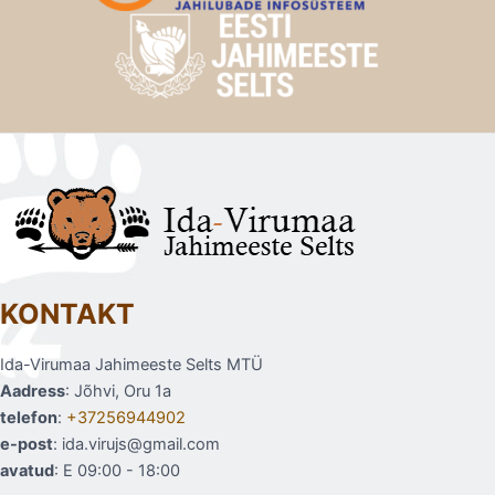
KONTAKT
Ida-Virumaa Jahimeeste Selts MTÜ
Aadress
: Jõhvi, Oru 1a
telefon
:
+37256944902
e-post
: ida.virujs@gmail.com
avatud
: E 09:00 - 18:00