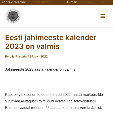
Kontakttelefon:
+37256944902
E-mail:
ida.virujs@gmail.com
Skip
Main
to
content
Men
Eesti jahimeeste kalender
2023 on valmis
By
Liis Purgats
/
24. okt 2022
Jahimeeste 2023 aasta kalender on valmis.
Käesoleva kalendri fotod on tehtud 2022. aasta maikuus Ida-
Virumaal Alutagusel toimunud Vereta Jahi fotovõistlusel.
Eelmisel aastal möödus 25 aastat esimesest Vereta Jahist.