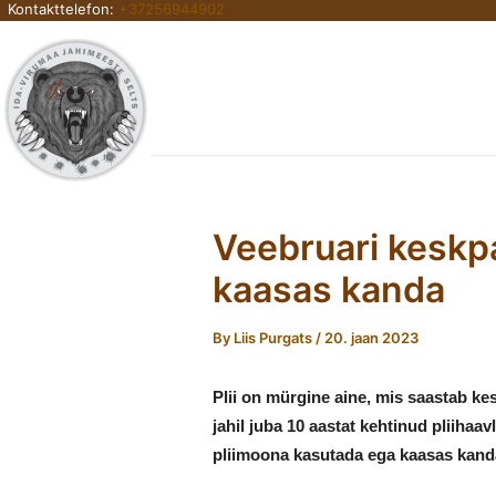
Kontakttelefon:
+37256944902
Skip
to
content
Veebruari keskpa
kaasas kanda
By
Liis Purgats
/
20. jaan 2023
Plii on mürgine aine, mis saastab kes
jahil juba 10 aastat kehtinud pliihaa
pliimoona kasutada ega kaasas kanda 