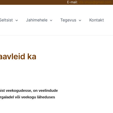
E-mail:
ida.virujs@gmail.com
Seltsist
Jahimehele
Tegevus
Kontakt
aavleid ka
tumist veekogudesse, on veelindude
märgaladel või veekogu läheduses