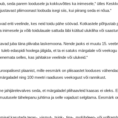
bub, seda parem loodusele ja kokkuvõttes ka inimesele,“ ütles Kesk
tavast pliimoonast loobuda isegi siis, kui piirang seda ei nõua.“
ad eriti veelinde, kes neid toidu pähe söövad. Kotkastele põhjustab 
a inimesele ja võib toidulauale sattuda läbi kütitud ulukiliha või saast
vad juba täna pliivaba laskemoona. Nende jaoks ei muutu 15. veebrua
 tuleb edaspidi hoolega jälgida, et ta ei satuks märgalale või veeko
nemata selles, kas jahitakse veelinde või ulukeid.“
uroopalisest plaanist, mille eesmärk on pliisaastet looduses vähenda
ärgaladel ning 100 meetri raadiuses veekogust või rannikust.
me jahijärelevalves seda, et märgaladel pliihaavleid kaasas ei oleks.
uutusele tähelepanu juhtima ja selle vajadust selgitama. Eesmärk on 
amisel kasutada teras-, vismut-, tsink-, tina-, molübdeen- või volframh