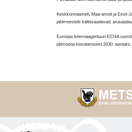
Keskkonnaameti, Maa-ameti ja Eesti Jah
jahimeestele kättesaadavad, arusaada
Euroopa keemiaagentuuri ECHA soovitus
pliimoona kasutamisest 2030. aastaks.