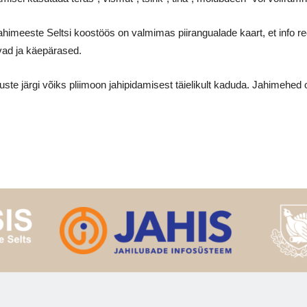
imeeste Seltsi koostöös on valmimas piirangualade kaart, et info re
vad ja käepärased.
te järgi võiks pliimoon jahipidamisest täielikult kaduda. Jahimehe