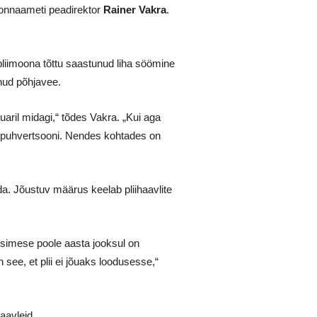
konnaameti peadirektor
Rainer Vakra
.
pliimoona tõttu saastunud liha söömine
unud põhjavee.
ril midagi,“ tõdes Vakra. „Kui aga
gu puhvertsooni. Nendes kohtades on
da. Jõustuv määrus keelab pliihaavlite
 Esimese poole aasta jooksul on
see, et plii ei jõuaks loodusesse,“
aavleid.