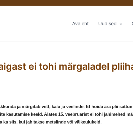
Avaleht
Uudised
igast ei tohi märgaladel pliih
kkonda ja mürgitab vett, kalu ja veelinde. Et hoida ära plii sat
vlite kasutamise keeld. Alates 15. veebruarist ei tohi jahimehed 
ka siis, kui jahitakse metslinde või väikeulukeid.