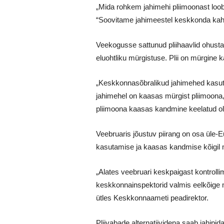
„Mida rohkem jahimehi pliimoonast loo
“Soovitame jahimeestel keskkonda kahjus
Veekogusse sattunud pliihaavlid ohustav
eluohtliku mürgistuse. Plii on mürgine k
„Keskkonnasõbralikud jahimehed kasuta
jahimehel on kaasas mürgist pliimoona,
pliimoona kaasas kandmine keelatud ole
Veebruaris jõustuv piirang on osa üle-E
kasutamise ja kaasas kandmise kõigil m
„Alates veebruari keskpaigast kontrolli
keskkonnainspektorid valmis eelkõige m
ütles Keskkonnaameti peadirektor.
Pliivabade alternatiividena saab jahipid