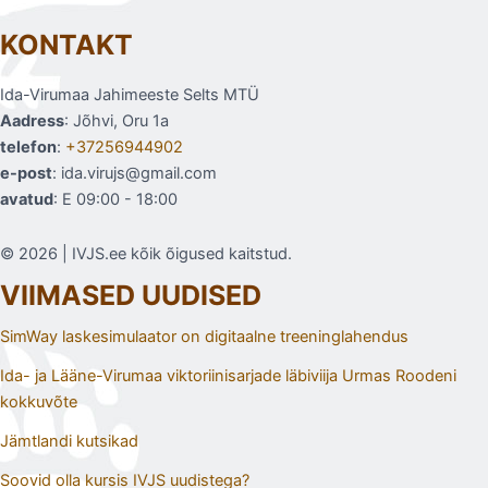
KONTAKT
Ida-Virumaa Jahimeeste Selts MTÜ
Aadress
: Jõhvi, Oru 1a
telefon
:
+37256944902
e-post
: ida.virujs@gmail.com
avatud
: E 09:00 - 18:00
© 2026 | IVJS.ee kõik õigused kaitstud.
VIIMASED UUDISED
SimWay laskesimulaator on digitaalne treeninglahendus
Ida- ja Lääne-Virumaa viktoriinisarjade läbiviija Urmas Roodeni
kokkuvõte
Jämtlandi kutsikad
Soovid olla kursis IVJS uudistega?