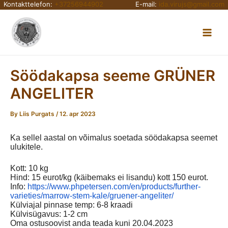
Kontakttelefon:
+37256944902
E-mail:
ida.virujs@gmail.com
Skip
Main
to
content
Men
Söödakapsa seeme GRÜNER
ANGELITER
By
Liis Purgats
/
12. apr 2023
Ka sellel aastal on võimalus soetada söödakapsa seemet
ulukitele.
Kott: 10 kg
Hind: 15 eurot/kg (käibemaks ei lisandu) kott 150 eurot.
Info:
https://www.phpetersen.com/en/products/further-
varieties/marrow-stem-kale/gruener-angeliter/
Külviajal pinnase temp: 6-8 kraadi
Külvisügavus: 1-2 cm
Oma ostusoovist anda teada kuni 20.04.2023