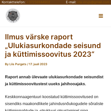
Kontakttelefon:
+37256944902
E-mail:
ida.virujs@gmail.com
Skip
Main
to
content
Men
Ilmus värske raport
„Ulukiasurkondade seisund
ja küttimissoovitus 2023“
By
Liis Purgats
/
17. juuli 2023
Raport annab ülevaate ulukiasurkondade seisundist
ja küttimissoovitustest uueks jahihooajaks.
Keskkonnaagentuuri koostatud küttimissoovitused on
sisendiks maakondlikele jahindusnõukogudele sõraliste
küttimismahtude ja -struktuuri otsustamisel ning