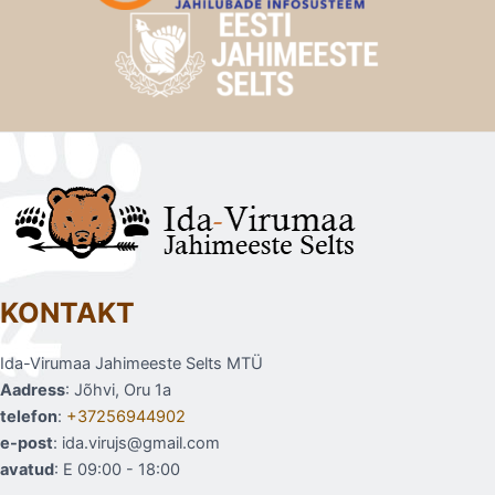
KONTAKT
Ida-Virumaa Jahimeeste Selts MTÜ
Aadress
: Jõhvi, Oru 1a
telefon
:
+37256944902
e-post
: ida.virujs@gmail.com
avatud
: E 09:00 - 18:00