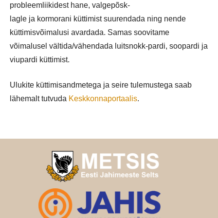
probleemliikidest hane, valgepõsk-
lagle ja kormorani küttimist suurendada ning nende
küttimisvõimalusi avardada. Samas soovitame
võimalusel vältida/vähendada luitsnokk-pardi, soopardi ja
viupardi küttimist.
Ulukite küttimisandmetega ja seire tulemustega saab
lähemalt tutvuda
Keskkonnaportaalis
.