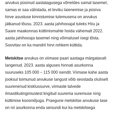
arvukus püsinud aastatagusega võrreldes samal tasemel,
samas ei saa välistada, et leviku laienemise ja püsiva
hirve asustuse kinnistumise tulemusena on arvukus
jätkanud tõusu. 2023. aasta jahihooajal tuleks Hiiu ja
Saare maakonnas küttimismahte hoida vähemalt 2022.
aasta jahihooaja tasemel ning võimalusel isegi tõsta.
Soovitav on ka mandril hirvi rohkem küttida.
Metskitse
arvukus on viimase paari aastaga märgatavalt
langenud. 2023. aasta alguses hinnati asurkonna
suuruseks 105 000 − 115 000 isendit. Viimase kahe aasta
jooksul toimunud arvukuse langust võib seostada oluliselt
suurenenud kisklussurve, viimaste talvede
ilmastikutingimustest tingitud suurema suremuse ning
küttimise koosmõjuga. Praegune metskitse arvukuse tase
on nii asurkonna enda seisundi kui ka metskitsega