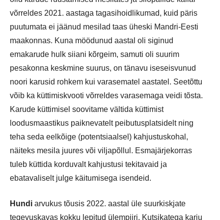
võrreldes 2021. aastaga tagasihoidlikumad, kuid päris
puutumata ei jäänud mesilad taas üheski Mandri-Eesti
maakonnas. Kuna möödunud aastal oli siginud
emakarude hulk siiani kõrgeim, samuti oli suurim
pesakonna keskmine suurus, on tänavu iseseisvunud
noori karusid rohkem kui varasematel aastatel. Seetõttu
võib ka küttimiskvooti võrreldes varasemaga veidi tõsta.
Karude küttimisel soovitame vältida küttimist
loodusmaastikus paiknevatelt peibutusplatsidelt ning
teha seda eelkõige (potentsiaalsel) kahjustuskohal,
näiteks mesila juures või viljapõllul. Esmajärjekorras
tuleb küttida korduvalt kahjustusi tekitavaid ja
ebatavaliselt julge käitumisega isendeid.
Hundi
arvukus tõusis 2022. aastal üle suurkiskjate
tegevuskavas kokku lepitud ülempiiri. Kutsikatega karju