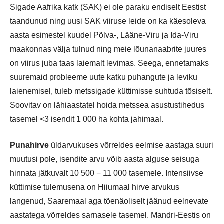
Sigade Aafrika katk (SAK) ei ole paraku endiselt Eestist
taandunud ning uusi SAK viiruse leide on ka käesoleva
aasta esimestel kuudel Põlva-, Lääne-Viru ja Ida-Viru
maakonnas välja tulnud ning meie lõunanaabrite juures
on viirus juba taas laiemalt levimas. Seega, ennetamaks
suuremaid probleeme uute katku puhangute ja leviku
laienemisel, tuleb metssigade küttimisse suhtuda tõsiselt.
Soovitav on lähiaastatel hoida metssea asustustihedus
tasemel <3 isendit 1 000 ha kohta jahimaal.
Punahirve
üldarvukuses võrreldes eelmise aastaga suuri
muutusi pole, isendite arvu võib aasta alguse seisuga
hinnata jätkuvalt 10 500 − 11 000 tasemele. Intensiivse
küttimise tulemusena on Hiiumaal hirve arvukus
langenud, Saaremaal aga tõenäoliselt jäänud eelnevate
aastatega võrreldes sarnasele tasemel. Mandri-Eestis on