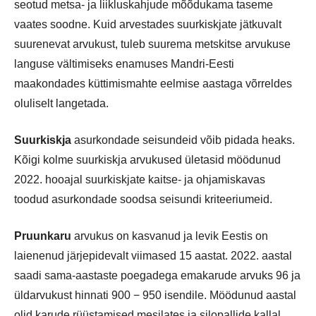
seotud metsa- ja liikluskahjude mõõdukama taseme
vaates soodne. Kuid arvestades suurkiskjate jätkuvalt
suurenevat arvukust, tuleb suurema metskitse arvukuse
languse vältimiseks enamuses Mandri-Eesti
maakondades küttimismahte eelmise aastaga võrreldes
oluliselt langetada.
Suurkiskja
asurkondade seisundeid võib pidada heaks.
Kõigi kolme suurkiskja arvukused ületasid möödunud
2022. hooajal suurkiskjate kaitse- ja ohjamiskavas
toodud asurkondade soodsa seisundi kriteeriumeid.
Pruunkaru
arvukus on kasvanud ja levik Eestis on
laienenud järjepidevalt viimased 15 aastat. 2022. aastal
saadi sama-aastaste poegadega emakarude arvuks 96 ja
üldarvukust hinnati 900 − 950 isendile. Möödunud aastal
olid karude rüüstamised mesilates ja silopallide kallal