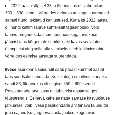
oli 2022. aasta sügisel 33 ja üldarvukus oli vahemikus
300 − 330 isendit. Võrreldes eelneva aastaga suurenesid
samuti hundi tekitatud kahjustused. Kuna ka 2022. aastal
oli hundi küttimissurve suhteliselt tagasihoidlik, võib
tänavu prognoosida suure tõenäosusega arvukuse
jäämist taas kõrgemale suurkiskjate kavas soovitatud
ülempiirist ning selle alla viimiseks tuleb küttimismahtu
võrreldes eelmise aastaga suurendada.
Ilvese
asurkonna seisundit saab pärast kümmet aastat
taas soodsaks nimetada. Kutsikatega emailveste arvuks
saadi 86, üldarvukus oli sügisel 550 − 600 isendit.
Pesakondade arvu kasv on juba teist aastat selges
tõusutrendis. Eelneva kahe aastaga sarnase kasvukiiruse
jätkumisel võib ilvese pesakondade arv tänavu küündida
juba sajani. Kui järgneva aasta jooksul kogutavad