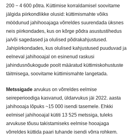
200 − 4 600 põtra. Küttimise korraldamisel soovitame
jälgida piirkondlikke olusid: küttimismahte võiks
möödunud jahihooajaga võrreldes suurendada üksnes
neis piirkondades, kus on kõrge põdra asustustihedus
ja/või sagedased ja olulised põdrakahjustused.
Jahipiirkondades, kus olulised kahjustused puuduvad ja
eelneval jahihooajal on esinenud raskusi
jahindusnõukogude poolt määratud küttimiskohustuste
täitmisega, soovitame küttimismahte langetada.
Metssigade
arvukus on võrreldes eelmise
seireperioodiga kasvanud, üldarvukus jäi 2022. aasta
jahihooaja lõpuks ~15 000 isendi tasemele. Ehkki
eelmisel jahihooajal kütiti 13 525 metssiga, tuleks
arvukuse tõusu takistamiseks eelmise hooajaga
võrreldes küttida paari tuhande isendi võrra rohkem.