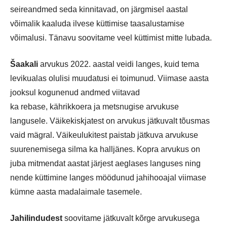
seireandmed seda kinnitavad, on järgmisel aastal
võimalik kaaluda ilvese küttimise taasalustamise
võimalusi. Tänavu soovitame veel küttimist mitte lubada.
Šaakali
arvukus 2022. aastal veidi langes, kuid tema
levikualas olulisi muudatusi ei toimunud. Viimase aasta
jooksul kogunenud andmed viitavad
ka rebase, kährikkoera ja metsnugise arvukuse
langusele. Väikekiskjatest on arvukus jätkuvalt tõusmas
vaid mägral. Väikeulukitest paistab jätkuva arvukuse
suurenemisega silma ka halljänes. Kopra arvukus on
juba mitmendat aastat järjest aeglases languses ning
nende küttimine langes möödunud jahihooajal viimase
kümne aasta madalaimale tasemele.
Jahilindudest
soovitame jätkuvalt kõrge arvukusega