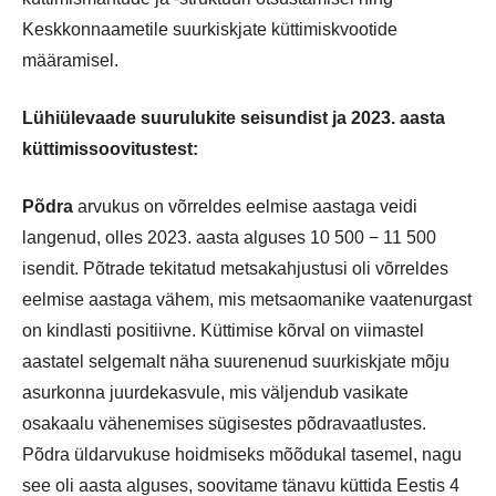
Keskkonnaametile suurkiskjate küttimiskvootide
määramisel.
Lühiülevaade suurulukite seisundist ja 2023. aasta
küttimissoovitustest:
Põdra
arvukus on võrreldes eelmise aastaga veidi
langenud, olles 2023. aasta alguses 10 500 − 11 500
isendit. Põtrade tekitatud metsakahjustusi oli võrreldes
eelmise aastaga vähem, mis metsaomanike vaatenurgast
on kindlasti positiivne. Küttimise kõrval on viimastel
aastatel selgemalt näha suurenenud suurkiskjate mõju
asurkonna juurdekasvule, mis väljendub vasikate
osakaalu vähenemises sügisestes põdravaatlustes.
Põdra üldarvukuse hoidmiseks mõõdukal tasemel, nagu
see oli aasta alguses, soovitame tänavu küttida Eestis 4