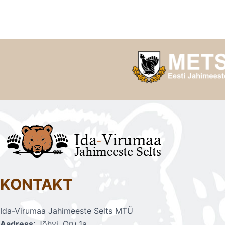
KONTAKT
Ida-Virumaa Jahimeeste Selts MTÜ
Aadress
: Jõhvi, Oru 1a