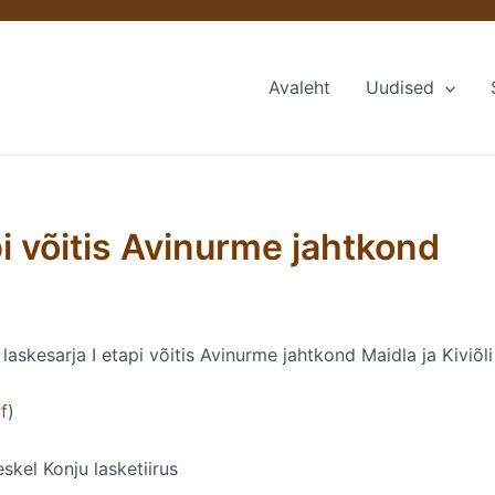
Avaleht
Uudised
pi võitis Avinurme jahtkond
askesarja I etapi võitis Avinurme jahtkond Maidla ja Kiviõ
f
)
kel Konju lasketiirus