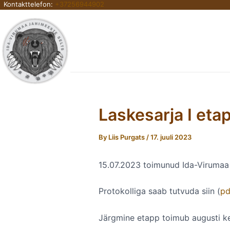
Kontakttelefon:
+37256944902
Skip
to
content
Laskesarja I eta
By
Liis Purgats
/
17. juuli 2023
15.07.2023 toimunud Ida-Virumaa l
Protokolliga saab tutvuda siin (
pd
Järgmine etapp toimub augusti kes