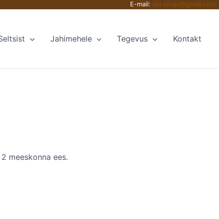
E-mail:
ida.virujs@gmail.com
Seltsist
Jahimehele
Tegevus
Kontakt
li 2 meeskonna ees.