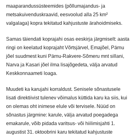
maaparandussüsteemides (põllumajandus- ja
metsakuivenduskraavid, eesvoolud alla 25 km²
valgalaga) kopra tekitatud kahjustuste ärahoidmiseks.
Samas täiendati koprajahi osas eeskirja järgmiselt: aasta
ringi on keelatud koprajaht Võrtsjärvel, Emajõel, Pärnu
jõel suudmest kuni Pärnu-Rakvere-Sõmeru mnt sillani,
Narva ja Kasari jõel ilma lisajõgedeta, välja arvatud
Keskkonnaameti loaga.
Muudeti ka karujahi korraldust. Senisele sõnastusele
lisati direktiivist tulenev võimalus küttida karu ka siis, kui
on olemas oht inimese elule või tervisele. Nüüd on
sõnastus järgmine: karule, välja arvatud poegadega
emakarule, võib pidada varitsus- või hiilimisjahti 1.
augustist 31. oktoobrini karu tekitatud kahjustuste