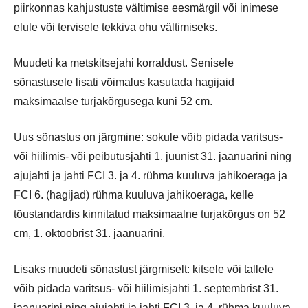
piirkonnas kahjustuste vältimise eesmärgil või inimese
elule või tervisele tekkiva ohu vältimiseks.
Muudeti ka metskitsejahi korraldust. Senisele
sõnastusele lisati võimalus kasutada hagijaid
maksimaalse turjakõrgusega kuni 52 cm.
Uus sõnastus on järgmine: sokule võib pidada varitsus-
või hiilimis- või peibutusjahti 1. juunist 31. jaanuarini ning
ajujahti ja jahti FCI 3. ja 4. rühma kuuluva jahikoeraga ja
FCI 6. (hagijad) rühma kuuluva jahikoeraga, kelle
tõustandardis kinnitatud maksimaalne turjakõrgus on 52
cm, 1. oktoobrist 31. jaanuarini.
Lisaks muudeti sõnastust järgmiselt: kitsele või tallele
võib pidada varitsus- või hiilimisjahti 1. septembrist 31.
jaanuarini ning ajujahti ja jahti FCI 3. ja 4. rühma kuuluva