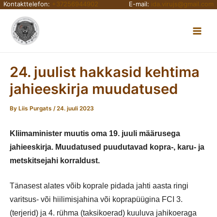
Kontakttelefon:
+37256944902
E-mail:
ida.virujs@gmail.com
Skip
Main
to
content
Men
24. juulist hakkasid kehtima
jahieeskirja muudatused
By
Liis Purgats
/
24. juuli 2023
Kliimaminister muutis oma 19. juuli määrusega
jahieeskirja. Muudatused puudutavad kopra-, karu- ja
metskitsejahi korraldust.
Tänasest alates võib koprale pidada jahti aasta ringi
varitsus- või hiilimisjahina või koprapüügina FCI 3.
(terjerid) ja 4. rühma (taksikoerad) kuuluva jahikoeraga