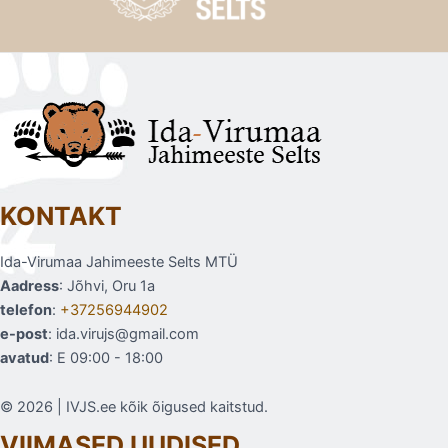
KONTAKT
Ida-Virumaa Jahimeeste Selts MTÜ
Aadress
: Jõhvi, Oru 1a
telefon
:
+37256944902
e-post
: ida.virujs@gmail.com
avatud
: E 09:00 - 18:00
© 2026 | IVJS.ee kõik õigused kaitstud.
VIIMASED UUDISED