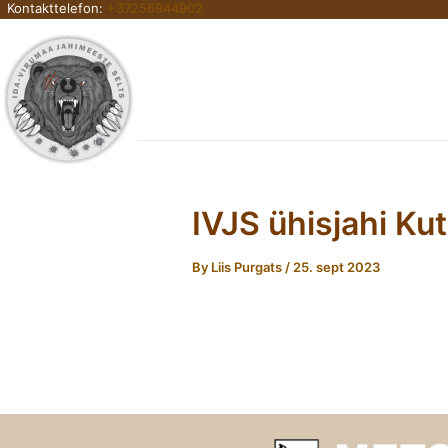
Kontakttelefon:
+37256944902
Skip
to
content
IVJS ühisjahi Ku
By
Liis Purgats
/
25. sept 2023