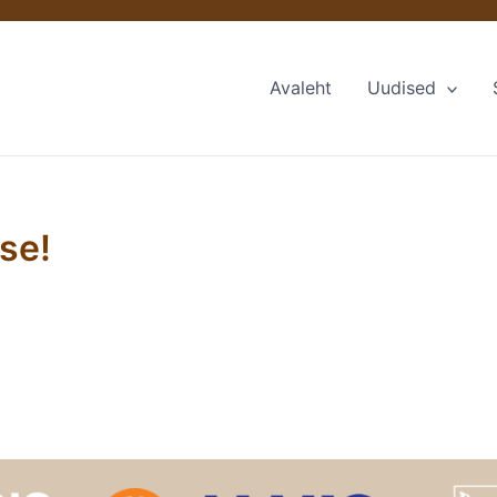
Avaleht
Uudised
tse!