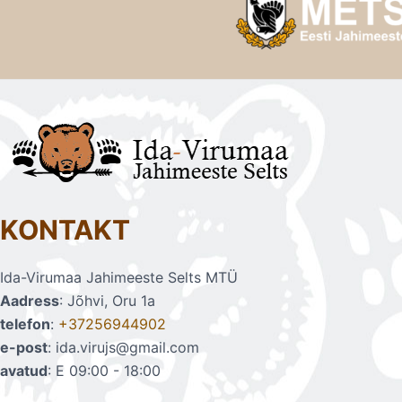
KONTAKT
Ida-Virumaa Jahimeeste Selts MTÜ
Aadress
: Jõhvi, Oru 1a
telefon
:
+37256944902
e-post
: ida.virujs@gmail.com
avatud
: E 09:00 - 18:00