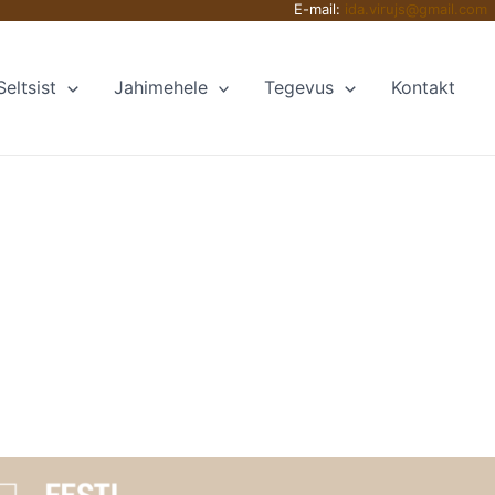
E-mail:
ida.virujs@gmail.com
Seltsist
Jahimehele
Tegevus
Kontakt