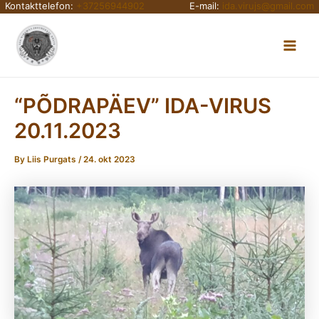
Kontakttelefon:
+37256944902
E-mail:
ida.virujs@gmail.com
Skip
Main
to
content
Men
“PÕDRAPÄEV” IDA-VIRUS
20.11.2023
By
Liis Purgats
/
24. okt 2023