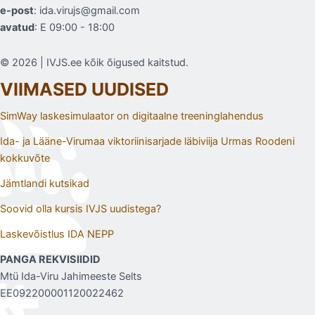
e-post
: ida.virujs@gmail.com
avatud
: E 09:00 - 18:00
© 2026 | IVJS.ee kõik õigused kaitstud.
VIIMASED UUDISED
SimWay laskesimulaator on digitaalne treeninglahendus
Ida- ja Lääne-Virumaa viktoriinisarjade läbiviija Urmas Roodeni
kokkuvõte
Jämtlandi kutsikad
Soovid olla kursis IVJS uudistega?
Laskevõistlus IDA NEPP
PANGA REKVISIIDID
Mtü Ida-Viru Jahimeeste Selts
EE092200001120022462