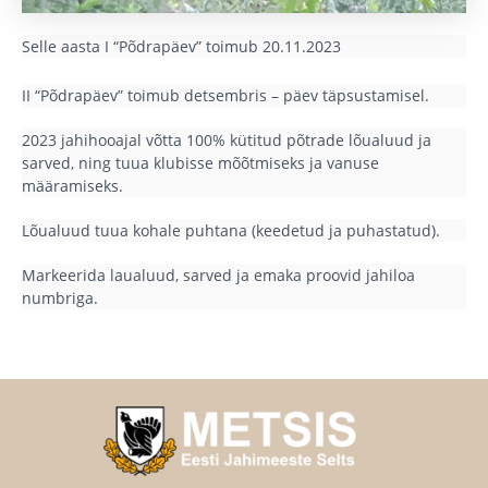
Selle aasta I “Põdrapäev” toimub 20.11.2023
II “Põdrapäev” toimub detsembris – päev täpsustamisel.
2023 jahihooajal võtta 100% kütitud põtrade lõualuud ja
sarved, ning tuua klubisse mõõtmiseks ja vanuse
määramiseks.
Lõualuud tuua kohale puhtana (keedetud ja puhastatud).
Markeerida laualuud, sarved ja emaka proovid jahiloa
numbriga.