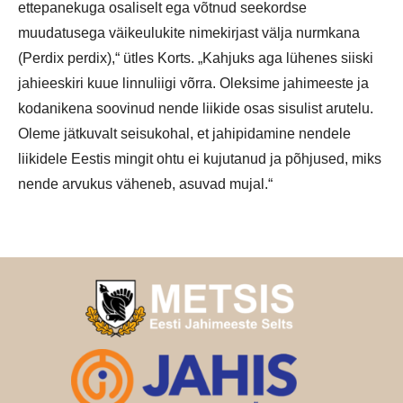
ettepanekuga osaliselt ega võtnud seekordse
muudatusega väikeulukite nimekirjast välja nurmkana
(Perdix perdix),“ ütles Korts. „Kahjuks aga lühenes siiski
jahieeskiri kuue linnuliigi võrra. Oleksime jahimeeste ja
kodanikena soovinud nende liikide osas sisulist arutelu.
Oleme jätkuvalt seisukohal, et jahipidamine nendele
liikidele Eestis mingit ohtu ei kujutanud ja põhjused, miks
nende arvukus väheneb, asuvad mujal.“