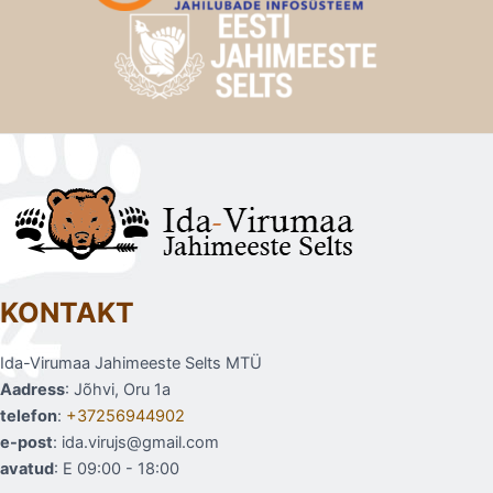
KONTAKT
Ida-Virumaa Jahimeeste Selts MTÜ
Aadress
: Jõhvi, Oru 1a
telefon
:
+37256944902
e-post
: ida.virujs@gmail.com
avatud
: E 09:00 - 18:00