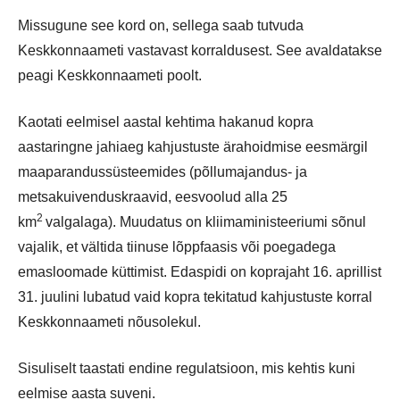
Missugune see kord on, sellega saab tutvuda
Keskkonnaameti vastavast korraldusest. See avaldatakse
peagi Keskkonnaameti poolt.
Kaotati eelmisel aastal kehtima hakanud kopra
aastaringne jahiaeg kahjustuste ärahoidmise eesmärgil
maaparandussüsteemides (põllumajandus- ja
metsakuivenduskraavid, eesvoolud alla 25
2
km
valgalaga). Muudatus on kliimaministeeriumi sõnul
vajalik, et vältida tiinuse lõppfaasis või poegadega
emasloomade küttimist. Edaspidi on koprajaht 16. aprillist
31. juulini lubatud vaid kopra tekitatud kahjustuste korral
Keskkonnaameti nõusolekul.
Sisuliselt taastati endine regulatsioon, mis kehtis kuni
eelmise aasta suveni.