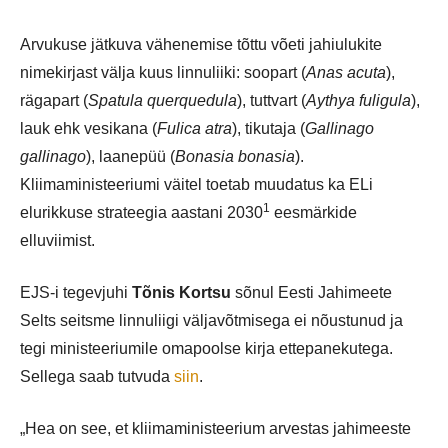
Arvukuse jätkuva vähenemise tõttu võeti jahiulukite
nimekirjast välja kuus linnuliiki: soopart (
Anas acuta
),
rägapart (
Spatula querquedula
), tuttvart (
Aythya fuligula
),
lauk ehk vesikana (
Fulica atra
), tikutaja (
Gallinago
gallinago
), laanepüü (
Bonasia bonasia
).
Kliimaministeeriumi väitel toetab muudatus ka ELi
1
elurikkuse strateegia aastani 2030
eesmärkide
elluviimist.
EJS-i tegevjuhi
Tõnis Kortsu
sõnul Eesti Jahimeete
Selts seitsme linnuliigi väljavõtmisega ei nõustunud ja
tegi ministeeriumile omapoolse kirja ettepanekutega.
Sellega saab tutvuda
siin
.
„Hea on see, et kliimaministeerium arvestas jahimeeste