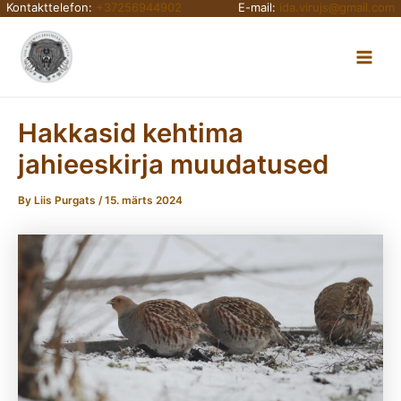
Kontakttelefon:
+37256944902
E-mail:
ida.virujs@gmail.com
Skip
Main
to
content
Men
Hakkasid kehtima
jahieeskirja muudatused
By
Liis Purgats
/
15. märts 2024