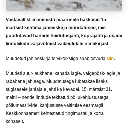
Vastavalt kliimaministri määrusele hakkasid 15.
märtsist kehtima jahieeskirja muudatused, mis
puudutavad hanede heidutusjahti, koprajahti ja osade
linnuliikide väljavõtmist väikeulukite nimekirjast.
Muudetud jahieeskirja terviktekstiga saab tutvuda
siin
.
Muudeti suur-laukhane, kanada lagle, valgepõsk-lagle ja
rabahane jahiaega. Muudatusega lubatakse lisaks
sügisesele jahiajale jahti ka kevadel, 15. märtsist 31.
maini – nende lindude tekitatud põllukahjustustega
põllumassiividel kahjustuste vältimise eesmärgil
Keskkonnaameti kehtestatud tingimustel ja korra
kohaselt.