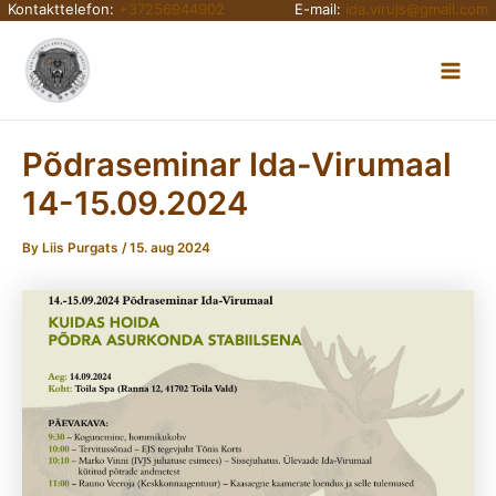
Kontakttelefon:
+37256944902
E-mail:
ida.virujs@gmail.com
Skip
Main
to
content
Men
Põdraseminar Ida-Virumaal
14-15.09.2024
By
Liis Purgats
/
15. aug 2024