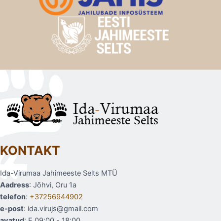
KONTAKT
Ida-Virumaa Jahimeeste Selts MTÜ
Aadress
: Jõhvi, Oru 1a
telefon
:
+37256944902
e-post
: ida.virujs@gmail.com
avatud
: E 09:00 - 18:00