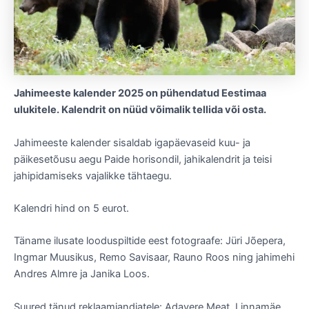
Jahimeeste kalender 2025 on pühendatud Eestimaa
ulukitele. Kalendrit on nüüd võimalik tellida või osta.
Jahimeeste kalender sisaldab igapäevaseid kuu- ja
päikesetõusu aegu Paide horisondil, jahikalendrit ja teisi
jahipidamiseks vajalikke tähtaegu.
Kalendri hind on 5 eurot.
Täname ilusate looduspiltide eest fotograafe: Jüri Jõepera,
Ingmar Muusikus, Remo Savisaar, Rauno Roos ning jahimehi
Andres Almre ja Janika Loos.
Suured tänud reklaamiandjatele: Adavere Meat, Linnamäe