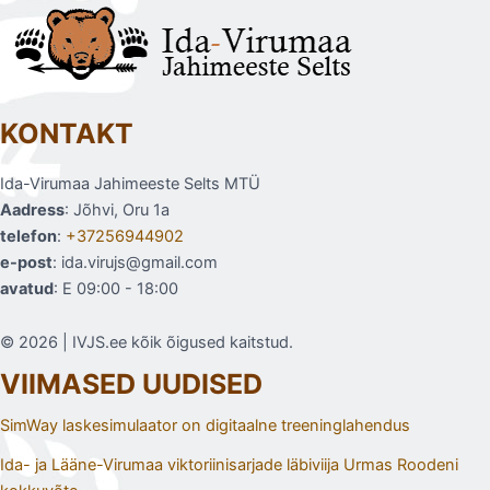
KONTAKT
Ida-Virumaa Jahimeeste Selts MTÜ
Aadress
: Jõhvi, Oru 1a
telefon
:
+37256944902
e-post
: ida.virujs@gmail.com
avatud
: E 09:00 - 18:00
© 2026 | IVJS.ee kõik õigused kaitstud.
VIIMASED UUDISED
SimWay laskesimulaator on digitaalne treeninglahendus
Ida- ja Lääne-Virumaa viktoriinisarjade läbiviija Urmas Roodeni