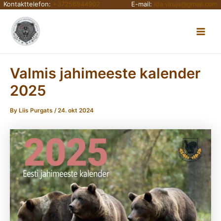
Kontakttelefon:
+37256944902
E-mail:
ida.virujs@gmail.com
Skip
Main
to
content
Men
Valmis jahimeeste kalender
2025
By
Liis Purgats
/
24. okt 2024