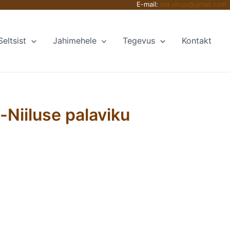
E-mail:
ida.virujs@gmail.com
Seltsist
Jahimehele
Tegevus
Kontakt
-Niiluse palaviku