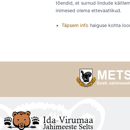
tõendid, et surnud lindude käitl
inimesed olema ettevaatlikud.
Täpsem info
haiguse kohta loo