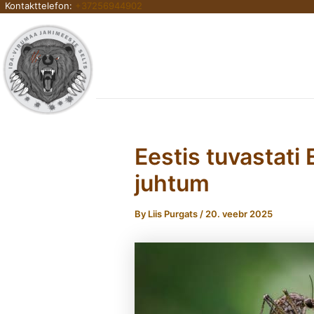
Kontakttelefon:
+37256944902
Skip
to
content
Eestis tuvastati
juhtum
By
Liis Purgats
/
20. veebr 2025