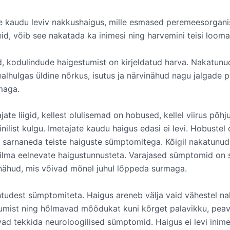
e kaudu leviv nakkushaigus, mille esmased peremeesorganism
id, võib see nakatada ka inimesi ning harvemini teisi loomal
, kodulindude haigestumist on kirjeldatud harva. Nakatunu
hulgas üldine nõrkus, isutus ja närvinähud nagu jalgade pa
maga.
ate liigid, kellest olulisemad on hobused, kellel viirus põh
nilist kulgu. Imetajate kaudu haigus edasi ei levi. Hobustel
 sarnaneda teiste haiguste sümptomitega. Kõigil nakatunud 
lma eelnevate haigustunnusteta. Varajased sümptomid on s
inähud, mis võivad mõnel juhul lõppeda surmaga.
htudest sümptomiteta. Haigus areneb välja vaid vähestel n
umist ning hõlmavad mõõdukat kuni kõrget palavikku, peaval
vad tekkida neuroloogilised sümptomid. Haigus ei levi inim