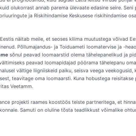
 kuid olukorrast annab parema ülevaate edasine seire. Seni 
oriuuringute ja Riskihindamise Keskusese riskihindamise osa
 Eestis näitab meile, et seoses kliima muutustega võivad E
sinenud. Põllumajandus- ja Toiduameti loomatervise ja -he
mme
sõnul peavad loomaarstid olema tähelepanelikud ja p
vältimiseks peavad loomapidajad pöörama tähelepanu oma l
imalusel vältige liigniiskeid paiku, seisva veega veekogusid
est, teavitage oma loomaarsti. Kuna hobustega reisitakse pal
ovitas Veetamm.
ance projekti raames koostöös teiste partneritega, et hinna
konnale. Samuti on oluline tõsta teadlikkust võimalike oht