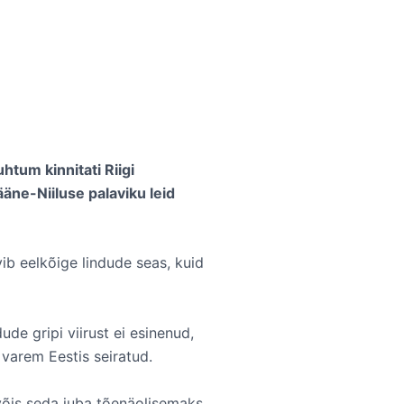
uhtum kinnitati Riigi
äne-Niiluse palaviku leid
vib eelkõige lindude seas, kuid
dude gripi viirust ei esinenud,
e varem Eestis seiratud.
l võis seda juba tõenäolisemaks