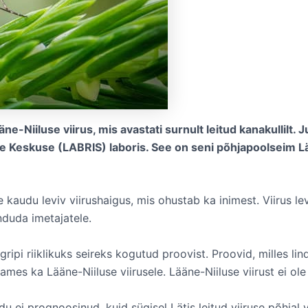
e-Niiluse viirus, mis avastati surnult leitud kanakullilt. J
e Keskuse (LABRIS) laboris. See on seni põhjapoolseim Lä
kaudu leviv viirushaigus, mis ohustab ka inimest. Viirus le
duda imetajatele.
ugripi riiklikuks seireks kogutud proovist. Proovid, milles lin
aames ka Lääne-Niiluse viirusele. Lääne-Niiluse viirust ei ol
idu ei prognoosinud, kuid sügisel Lätis leitud viiruse põhja