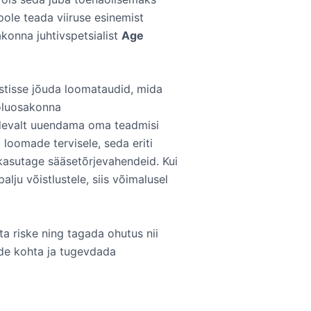
pole teada viiruse esinemist
konna juhtivspetsialist
Age
estisse jõuda loomataudid, mida
aoluosakonna
idevalt uuendama oma teadmisi
oomade tervisele, seda eriti
, kasutage sääsetõrjevahendeid. Kui
ju võistlustele, siis võimalusel
ta riske ning tagada ohutus nii
ude kohta ja tugevdada