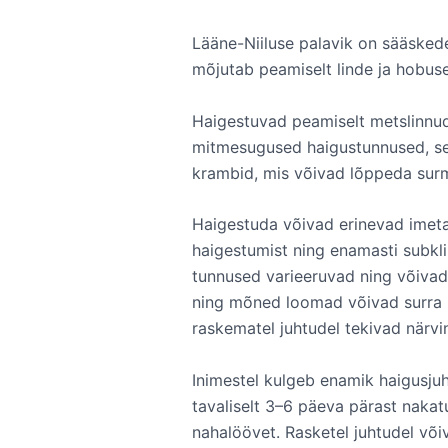
Lääne-Niiluse palavik on sääsked
mõjutab peamiselt linde ja hobuse
Haigestuvad peamiselt metslinnud
mitmesugused haigustunnused, seal
krambid, mis võivad lõppeda sur
Haigestuda võivad erinevad imetaj
haigestumist ning enamasti subklii
tunnused varieeruvad ning võivad
ning mõned loomad võivad surra i
raskematel juhtudel tekivad närv
Inimestel kulgeb enamik haigusju
tavaliselt 3–6 päeva pärast nakat
nahalöövet. Rasketel juhtudel või