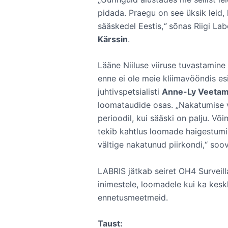
pidada. Praegu on see üksik leid,
sääskedel Eestis,
“
sõnas Riigi Lab
Kärssin
.
Lääne Niiluse viiruse tuvastamine
enne ei ole meie kliimavööndis e
juhtivspetsialisti
Anne-Ly Veeta
loomataudide osas. „Nakatumise 
perioodil, kui sääski on palju. Võ
tekib kahtlus loomade haigestumis
vältige nakatunud piirkondi,“ so
LABRIS jätkab seiret OH4 Surveill
inimestele, loomadele kui ka kesk
ennetusmeetmeid.
Taust: