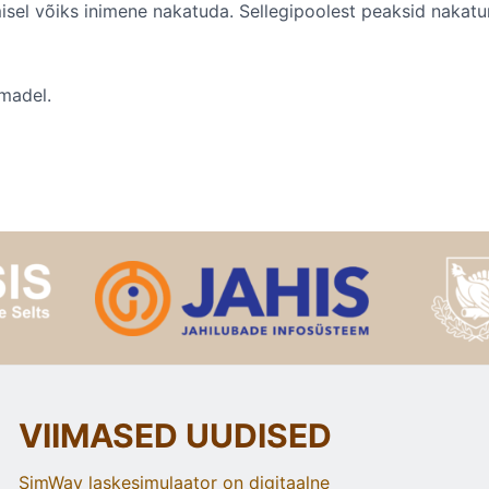
emisel võiks inimene nakatuda. Sellegipoolest peaksid naka
madel.
VIIMASED UUDISED
SimWay laskesimulaator on digitaalne