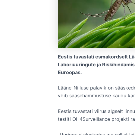
Eestis tuvastati esmakordselt Lään
Laboriuuringute ja Riskihindamis
Euroopas.
Lääne-Niiluse palavik on sääskede 
võib sääsehammustuse kaudu kan
Eestis tuvastati viirus algselt linn
testiti OH4Surveillance projekti r
„Uuringuid alustades me sellist le