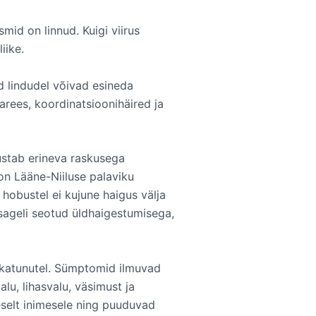
id on linnud. Kuigi viirus
iike.
d lindudel võivad esineda
rees, koordinatsioonihäired ja
justab erineva raskusega
 on Lääne-Niiluse palaviku
hobustel ei kujune haigus välja
ageli seotud üldhaigestumisega,
akatunutel. Sümptomid ilmuvad
u, lihasvalu, väsimust ja
eselt inimesele ning puuduvad