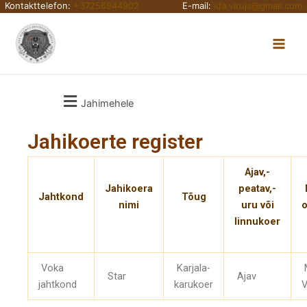
Kontakttelefon:
+37256944902
E-mail:
ida.virujs@gmail.com
Skip
Main
to
content
Men
Jahimehele
Jahikoerte register
Ajav,-
Jahikoera
peatav,-
Jahtkond
Tõug
nimi
uru või
linnukoer
Voka
Karjala-
Star
Ajav
jahtkond
karukoer
V