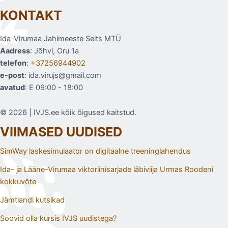
KONTAKT
Ida-Virumaa Jahimeeste Selts MTÜ
Aadress
: Jõhvi, Oru 1a
telefon
:
+37256944902
e-post
: ida.virujs@gmail.com
avatud
: E 09:00 - 18:00
© 2026 | IVJS.ee kõik õigused kaitstud.
VIIMASED UUDISED
SimWay laskesimulaator on digitaalne treeninglahendus
Ida- ja Lääne-Virumaa viktoriinisarjade läbiviija Urmas Roodeni
kokkuvõte
Jämtlandi kutsikad
Soovid olla kursis IVJS uudistega?